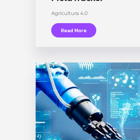
Agricultura 4.0
Read More