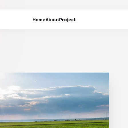
Home
About
Project