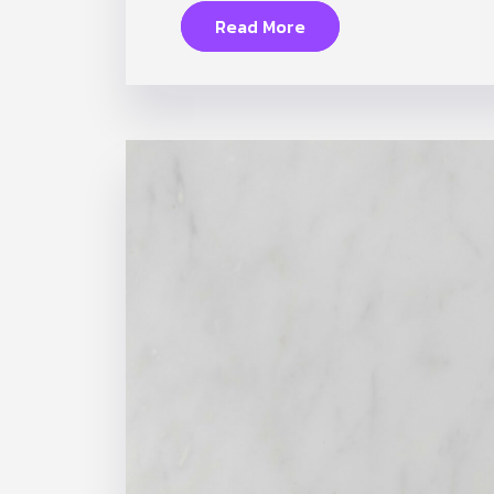
Read More