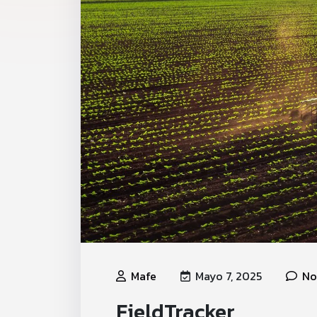
Mafe
Mayo 7, 2025
No
FieldTracker