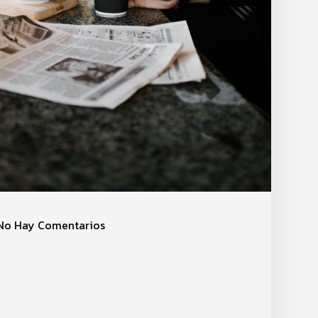
o Hay Comentarios