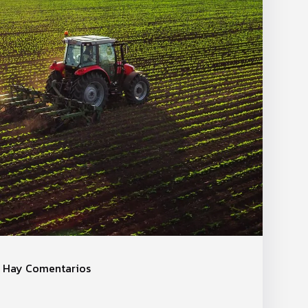
 Hay Comentarios