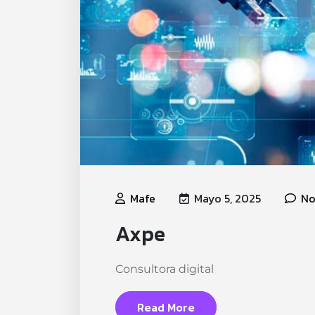
Mafe
Mayo 5, 2025
No
Axpe
Consultora digital
Read More